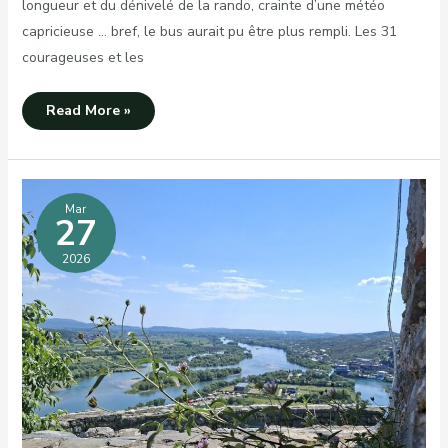
longueur et du dénivelé de la rando, crainte d’une météo
capricieuse … bref, le bus aurait pu être plus rempli. Les 31
courageuses et les
Randonnée
Read More »
découverte
à
IGUERANDE
(71)
Mar
27
2026