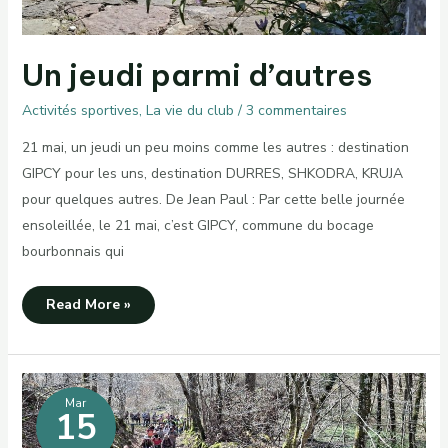
Un jeudi parmi d’autres
Activités sportives
,
La vie du club
/
3 commentaires
21 mai, un jeudi un peu moins comme les autres : destination
GIPCY pour les uns, destination DURRES, SHKODRA, KRUJA
pour quelques autres. De Jean Paul : Par cette belle journée
ensoleillée, le 21 mai, c’est GIPCY, commune du bocage
bourbonnais qui
Un
Read More »
jeudi
parmi
d’autres
Mar
15