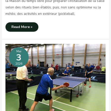
la Maison du temps libre pour préparer l’installation de la salle
selon des rituels bien établis, puis, non sans optimisme vu la
météo, des activités en extérieur (pickleball,
Journée
Read More »
champêtre
Mai
3
2026