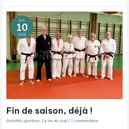
circuit
du
ruisseau
de
Gourcet
Juin
10
2026
Fin de saison, déjà !
Activités sportives
,
La vie du club
/
1 commentaire