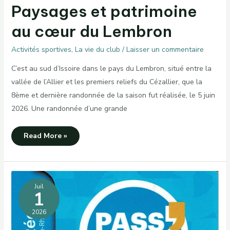
Paysages et patrimoine
au cœur du Lembron
Activités sportives
,
La vie du club
/
Laisser un commentaire
C’est au sud d’Issoire dans le pays du Lembron, situé entre la
vallée de l’Allier et les premiers reliefs du Cézallier, que la
8ème et dernière randonnée de la saison fut réalisée, le 5 juin
2026. Une randonnée d’une grande
Paysages
Read More »
et
patrimoine
au
cœur
du
Lembron
Juil
1
2026