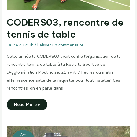
CODERS03, rencontre de
tennis de table
La vie du club
/
Laisser un commentaire
Cette année le CODERS03 avait confié l’organisation de la
rencontre tennis de table à la Retraite Sportive de
l’Agglomération Moulinoise. 21 avril, 7 heures du matin,
effervescence salle de la raquette pour tout installer. Ces
rencontres, on en parle dans
CODERS03,
Read More »
rencontre
de
tennis
de
table
Avr