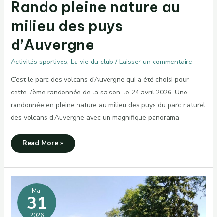
Rando pleine nature au
milieu des puys
d’Auvergne
Activités sportives
,
La vie du club
/
Laisser un commentaire
C’est le parc des volcans d’Auvergne qui a été choisi pour
cette 7ème randonnée de la saison, le 24 avril 2026. Une
randonnée en pleine nature au milieu des puys du parc naturel
des volcans d’Auvergne avec un magnifique panorama
Rando
Read More »
pleine
nature
au
milieu
des
puys
d’Auvergne
Mai
31
2026