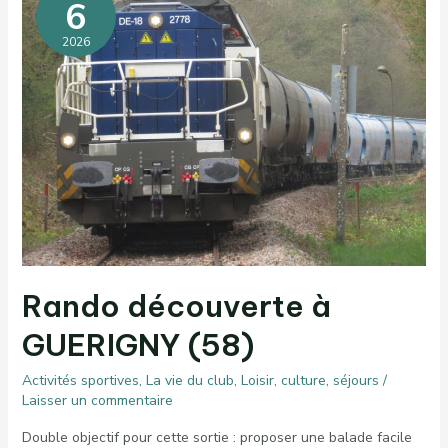
6
2026
Rando découverte à
GUERIGNY (58)
Activités sportives
,
La vie du club
,
Loisir, culture, séjours
/
Laisser un commentaire
Double objectif pour cette sortie : proposer une balade facile