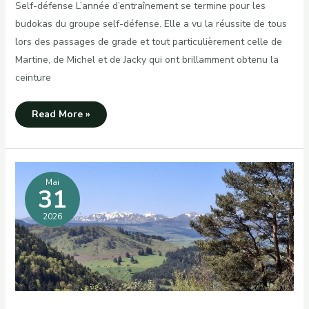
Self-défense L’année d’entraînement se termine pour les
budokas du groupe self-défense. Elle a vu la réussite de tous
lors des passages de grade et tout particulièrement celle de
Martine, de Michel et de Jacky qui ont brillamment obtenu la
ceinture
Fin
Read More »
de
saison,
déjà
!
Mai
31
2026