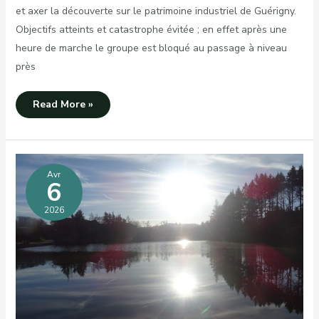
et axer la découverte sur le patrimoine industriel de Guérigny.
Objectifs atteints et catastrophe évitée ; en effet après une
heure de marche le groupe est bloqué au passage à niveau
près
Rando
Read More »
découverte
à
GUERIGNY
(58)
Avr
6
2026