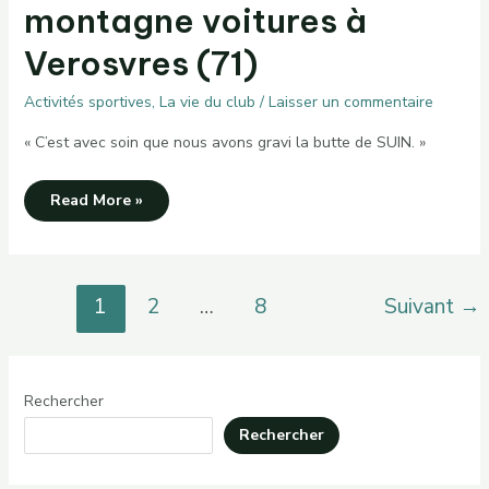
montagne voitures à
Verosvres (71)
Activités sportives
,
La vie du club
/
Laisser un commentaire
« C’est avec soin que nous avons gravi la butte de SUIN. »
Vendredi
Read More »
6mars,
moyenne
montagne
voitures
à
Verosvres
Pagination
1
2
…
8
Suivant
→
(71)
d’article
Rechercher
Rechercher