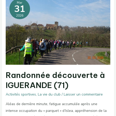
à
Mar
31
la
butte
de
2026
Suin
Randonnée découverte à
IGUERANDE (71)
Activités sportives
,
La vie du club
/
Laisser un commentaire
Aléas de dernière minute, fatigue accumulée après une
intense occupation du « parquet » d’Islea, appréhension de la