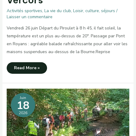
Activités sportives
,
La vie du club
,
Loisir, culture, séjours
/
Laisser un commentaire
Vendredi 26 juin Départ du Piroulet à 8 h 45, il fait soleil, la
température est un plus au-dessus de 20°. Passage par Pont
en Royans : agréable balade rafraîchissante pour aller voir les
maisons suspendues au-dessus de la Bourne.Reprise
Nouvelles
Read More »
du
séjour
Vercors
Juin
18
2026