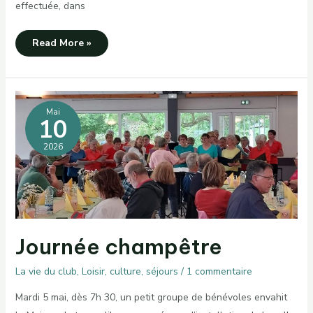
effectuée, dans
Rando-
Read More »
restau
à
Rocles
Mai
10
2026
Journée champêtre
La vie du club
,
Loisir, culture, séjours
/
1 commentaire
Mardi 5 mai, dès 7h 30, un petit groupe de bénévoles envahit