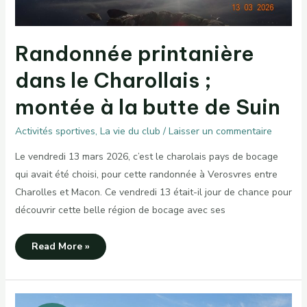
Randonnée printanière
dans le Charollais ;
montée à la butte de Suin
Activités sportives
,
La vie du club
/
Laisser un commentaire
Le vendredi 13 mars 2026, c’est le charolais pays de bocage
qui avait été choisi, pour cette randonnée à Verosvres entre
Charolles et Macon. Ce vendredi 13 était-il jour de chance pour
découvrir cette belle région de bocage avec ses
Randonnée
Read More »
printanière
dans
le
Charollais
;
montée