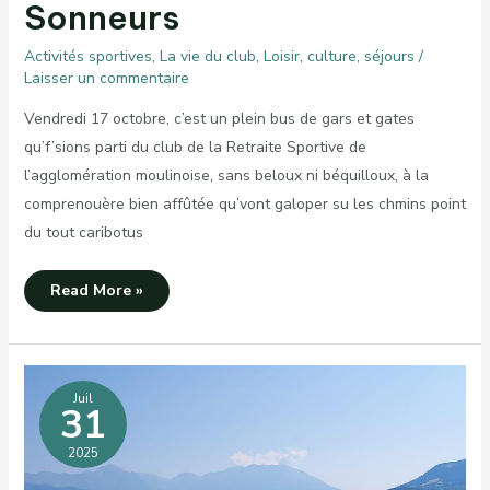
Sonneurs
Activités sportives
,
La vie du club
,
Loisir, culture, séjours
/
Laisser un commentaire
Vendredi 17 octobre, c’est un plein bus de gars et gates
qu’f’sions parti du club de la Retraite Sportive de
l’agglomération moulinoise, sans beloux ni béquilloux, à la
comprenouère bien affûtée qu’vont galoper su les chmins point
du tout caribotus
Sur
Read More »
le
sentier
des
Maîtres
Sonneurs
Juil
31
2025