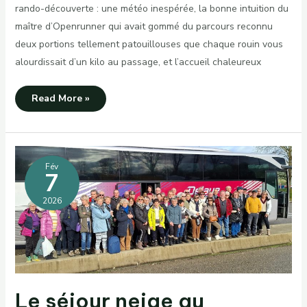
rando-découverte : une météo inespérée, la bonne intuition du
maître d’Openrunner qui avait gommé du parcours reconnu
deux portions tellement patouillouses que chaque rouin vous
alourdissait d’un kilo au passage, et l’accueil chaleureux
Rando
Read More »
découverte
à
Mazerier
(03)
Fév
7
2026
Le séjour neige au