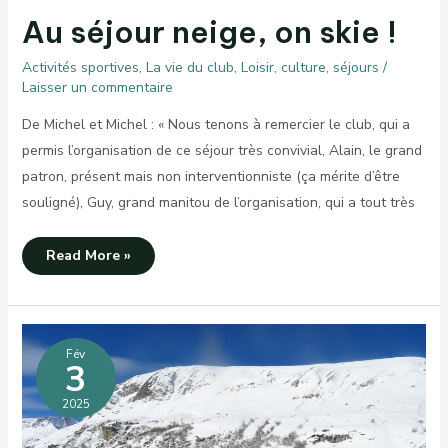
Au séjour neige, on skie !
Activités sportives
,
La vie du club
,
Loisir, culture, séjours
/
Laisser un commentaire
De Michel et Michel : « Nous tenons à remercier le club, qui a
permis l’organisation de ce séjour très convivial, Alain, le grand
patron, présent mais non interventionniste (ça mérite d’être
souligné), Guy, grand manitou de l’organisation, qui a tout très
Au
Read More »
séjour
neige,
on
skie !
Fév
3
2025