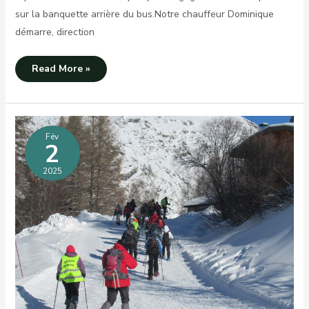
sur la banquette arrière du bus.Notre chauffeur Dominique
démarre, direction
Cette
Read More »
année
le
séjour
neige
se
déroule
plus
Fév
2
tôt :
accueil
2025