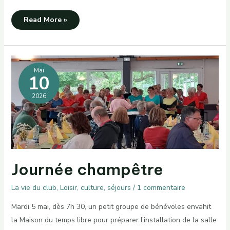
Rando-
Read More »
restau
à
Rocles
Mai
10
2026
Journée champêtre
La vie du club
,
Loisir, culture, séjours
/
1 commentaire
Mardi 5 mai, dès 7h 30, un petit groupe de bénévoles envahit
la Maison du temps libre pour préparer l’installation de la salle