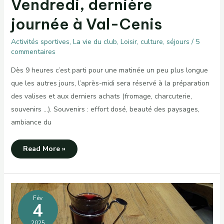
Vendredi, dernière
journée à Val-Cenis
Activités sportives
,
La vie du club
,
Loisir, culture, séjours
/
5
commentaires
Dès 9 heures c’est parti pour une matinée un peu plus longue
que les autres jours, l’après-midi sera réservé à la préparation
des valises et aux derniers achats (fromage, charcuterie,
souvenirs …). Souvenirs : effort dosé, beauté des paysages,
ambiance du
Vendredi,
Read More »
dernière
journée
à
Val-
Cenis
Fév
4
2025