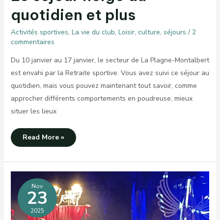
quotidien et plus
Activités sportives
,
La vie du club
,
Loisir, culture, séjours
/
2
commentaires
Du 10 janvier au 17 janvier, le secteur de La Plagne-Montalbert
est envahi par la Retraite sportive. Vous avez suivi ce séjour au
quotidien, mais vous pouvez maintenant tout savoir, comme
approcher différents comportements en poudreuse, mieux
situer les lieux
Le
Read More »
séjour
neige
au
quotidien
et
plus
Nov
23
2025