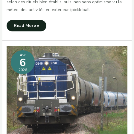
selon des rituels bien établis, puis, non sans optimisme vu la
météo, des activités en extérieur (pickleball,
Journée
Read More »
champêtre
Avr
6
2026