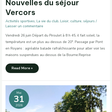
Nouvelles du séjour
Vercors
Activités sportives
,
La vie du club
,
Loisir, culture, séjours
/
Laisser un commentaire
Vendredi 26 juin Départ du Piroulet à 8 h 45, il fait soleil, la
température est un plus au-dessus de 20°. Passage par Pont
en Royans : agréable balade rafraîchissante pour aller voir les
maisons suspendues au-dessus de la Bourne.Reprise
Nouvelles
Read More »
du
séjour
Vercors
Mai
31
2026