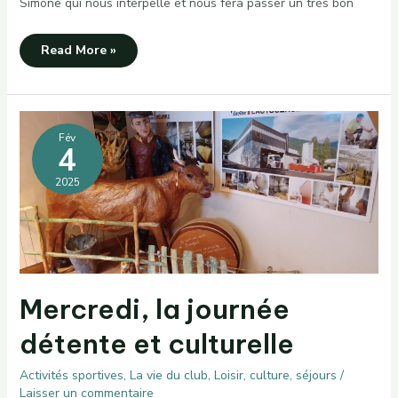
Simone qui nous interpelle et nous fera passer un très bon
Jeudi
Read More »
dans
un
univers
totalement
enneigé
Fév
4
2025
Mercredi, la journée
détente et culturelle
Activités sportives
,
La vie du club
,
Loisir, culture, séjours
/
Laisser un commentaire