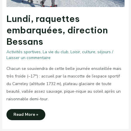
Lundi, raquettes
embarquées, direction
Bessans
Activités sportives
,
La vie du club
,
Loisir, culture, séjours
/
Laisser un commentaire
Chacun se souviendra de cette belle journée ensoleillée mais
très froide (–17°) : accueil par la mascotte de l’espace sportif
du Carreley (altitude 1732 m), plateau glaciaire de toute
beauté, vallée assez sauvage, pique-nique au soleil après un
raisonnable demi-tour.
Lundi,
Read More »
raquettes
embarquées,
direction
Bessans