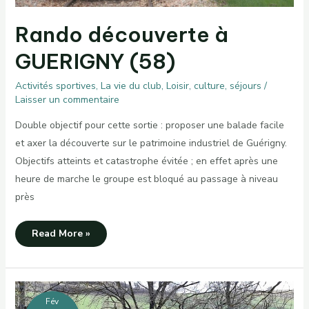
Rando découverte à
GUERIGNY (58)
Activités sportives
,
La vie du club
,
Loisir, culture, séjours
/
Laisser un commentaire
Double objectif pour cette sortie : proposer une balade facile
et axer la découverte sur le patrimoine industriel de Guérigny.
Objectifs atteints et catastrophe évitée ; en effet après une
heure de marche le groupe est bloqué au passage à niveau
près
Rando
Read More »
découverte
à
GUERIGNY
(58)
Fév