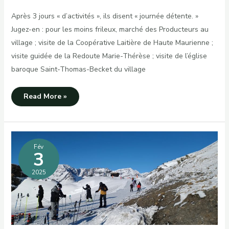
Après 3 jours « d’activités », ils disent « journée détente. »
Jugez-en : pour les moins frileux, marché des Producteurs au
village ; visite de la Coopérative Laitière de Haute Maurienne ;
visite guidée de la Redoute Marie-Thérèse ; visite de l’église
baroque Saint-Thomas-Becket du village
Mercredi,
Read More »
la
journée
détente
et
culturelle
Fév
3
2025