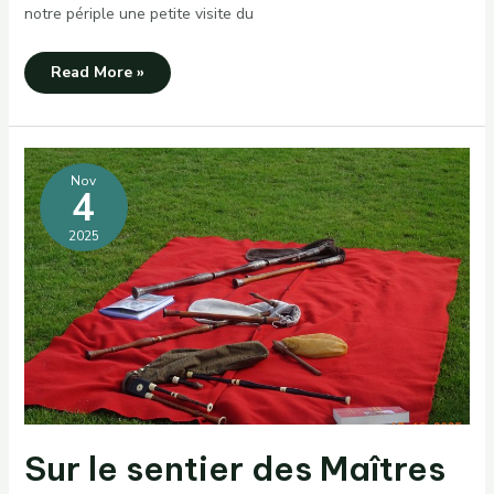
notre périple une petite visite du
Croisière
Read More »
et
Beaujolais
Nouveau
Nov
4
2025
Sur le sentier des Maîtres