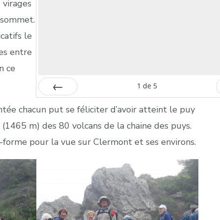
 virages
e sommet.
atifs le
es entre
n ce
1
de
5
Préc
ée chacun put se féliciter d’avoir atteint le puy
(1465 m) des 80 volcans de la chaine des puys.
e-forme pour la vue sur Clermont et ses environs.